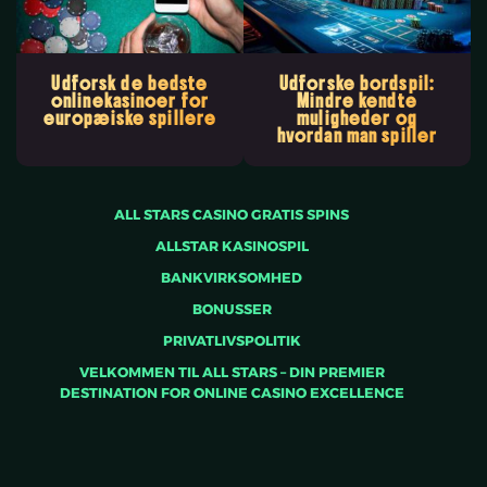
Udforsk de bedste
Udforske bordspil:
onlinekasinoer for
Mindre kendte
europæiske spillere
muligheder og
hvordan man spiller
ALL STARS CASINO GRATIS SPINS
ALLSTAR KASINOSPIL
BANKVIRKSOMHED
BONUSSER
PRIVATLIVSPOLITIK
VELKOMMEN TIL ALL STARS – DIN PREMIER
DESTINATION FOR ONLINE CASINO EXCELLENCE