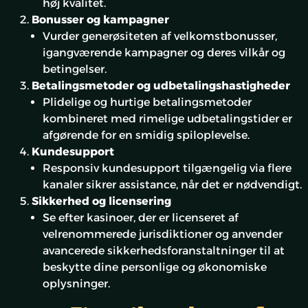
høj kvalitet.
Bonusser og kampagner
Vurder generøsiteten af ​​velkomstbonusser,
igangværende kampagner og deres vilkår og
betingelser.
Betalingsmetoder og udbetalingshastigheder
Plidelige og hurtige betalingsmetoder
kombineret med rimelige udbetalingstider er
afgørende for en smidig spiloplevelse.
Kundesupport
Responsiv kundesupport tilgængelig via flere
kanaler sikrer assistance, når det er nødvendigt.
Sikkerhed og licensering
Se efter kasinoer, der er licenseret af
velrenommerede jurisdiktioner og anvender
avancerede sikkerhedsforanstaltninger til at
beskytte dine personlige og økonomiske
oplysninger.