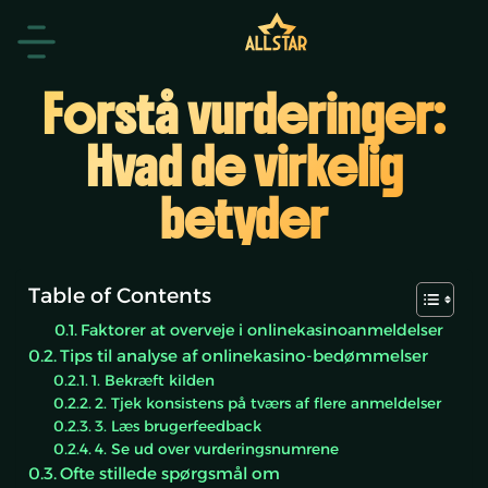
Forstå vurderinger:
Hvad de virkelig
betyder
Table of Contents
Faktorer at overveje i onlinekasinoanmeldelser
Tips til analyse af onlinekasino-bedømmelser
1. Bekræft kilden
2. Tjek konsistens på tværs af flere anmeldelser
3. Læs brugerfeedback
4. Se ud over vurderingsnumrene
Ofte stillede spørgsmål om