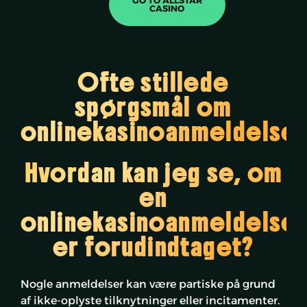
GO TO ALLSTAR
CASINO
Ofte stillede
spørgsmål om
onlinekasinoanmeldelse
Hvordan kan jeg se, om
en
onlinekasinoanmeldelse
er forudindtaget?
Nogle anmeldelser kan være partiske på grund
af ikke-oplyste tilknytninger eller incitamenter.