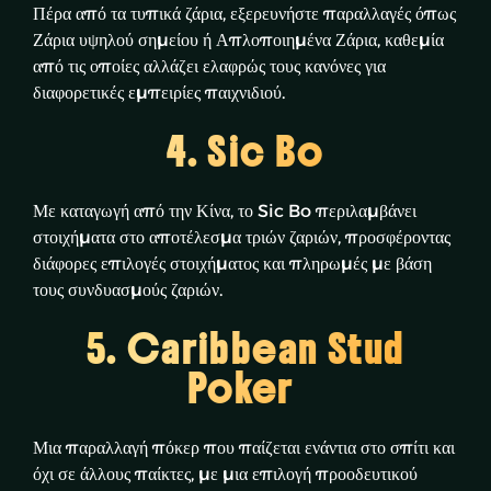
Πέρα από τα τυπικά ζάρια, εξερευνήστε παραλλαγές όπως
Ζάρια υψηλού σημείου ή Απλοποιημένα Ζάρια, καθεμία
από τις οποίες αλλάζει ελαφρώς τους κανόνες για
διαφορετικές εμπειρίες παιχνιδιού.
4. Sic Bo
Με καταγωγή από την Κίνα, το Sic Bo περιλαμβάνει
στοιχήματα στο αποτέλεσμα τριών ζαριών, προσφέροντας
διάφορες επιλογές στοιχήματος και πληρωμές με βάση
τους συνδυασμούς ζαριών.
5. Caribbean Stud
Poker
Μια παραλλαγή πόκερ που παίζεται ενάντια στο σπίτι και
όχι σε άλλους παίκτες, με μια επιλογή προοδευτικού