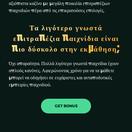
αξιόπιστα καζίνο με μεγάλη ποικιλία επιτραπέζιων
παιχνιδιών πέρα ​​από τις επικρατούσες επιλογές.
Τα λιγότερο γνωστά
επιτραπέζια παιχνίδια είναι
πιο δύσκολο στην εκμάθηση;
Όχι απαραίτητα. Πολλά λιγότερο γνωστά παιχνίδια έχουν
απλούς κανόνες. Αφιερώνοντας χρόνο για να τα μάθετε
μπορεί να οδηγήσει σε ευχάριστες και ανταποδοτικές
εμπειρίες παιχνιδιού.
GET BONUS