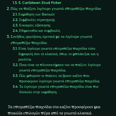
5. Caribbean Stud Poker
Πώς να παίξετε λιγότερο γνωστά επιτραπέζια παιχνίδια
Εκμάθηση των Βασικών
Συμβουλές στρατηγικής
Ευκαιρίες εξάσκησης
Εθιμοτυπία και συμβουλές
Συνήθεις ερωτήσεις σχετικά με τα λιγότερο γνωστά
επιτραπέζια παιχνίδια
Είναι λιγότερο γνωστά επιτραπέζια παιχνίδια τόσο
δημοφιλή όσο τα κλασικά, όπως το μπλάκτζακ και η
ρουλέτα;
Ποια είναι τα πλεονεκτήματα του να παίζετε λιγότερο
γνωστά επιτραπέζια παιχνίδια;
Πώς μπορούν οι παίκτες να βρουν καζίνο που
προσφέρουν λιγότερο γνωστά επιτραπέζια παιχνίδια;
Τα λιγότερο γνωστά επιτραπέζια παιχνίδια είναι πιο
δύσκολο στην εκμάθηση;
Τα επιτραπέζια παιχνίδια στα καζίνο προσφέρουν μια
ποικιλία επιλογών πέρα ​​από τα γνωστά κλασικά.