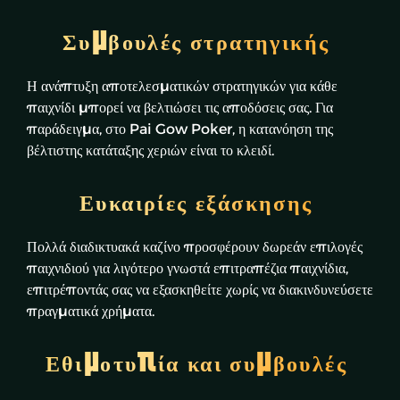
Συμβουλές στρατηγικής
Η ανάπτυξη αποτελεσματικών στρατηγικών για κάθε
παιχνίδι μπορεί να βελτιώσει τις αποδόσεις σας. Για
παράδειγμα, στο Pai Gow Poker, η κατανόηση της
βέλτιστης κατάταξης χεριών είναι το κλειδί.
Ευκαιρίες εξάσκησης
Πολλά διαδικτυακά καζίνο προσφέρουν δωρεάν επιλογές
παιχνιδιού για λιγότερο γνωστά επιτραπέζια παιχνίδια,
επιτρέποντάς σας να εξασκηθείτε χωρίς να διακινδυνεύσετε
πραγματικά χρήματα.
Εθιμοτυπία και συμβουλές