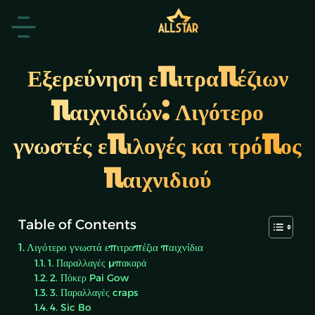
Εξερεύνηση επιτραπέζιων
παιχνιδιών: Λιγότερο
γνωστές επιλογές και τρόπος
παιχνιδιού
Table of Contents
Λιγότερο γνωστά επιτραπέζια παιχνίδια
1. Παραλλαγές μπακαρά
2. Πόκερ Pai Gow
3. Παραλλαγές craps
4. Sic Bo