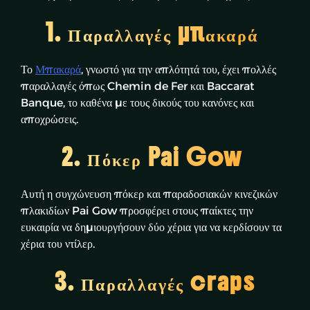
1. Παραλλαγές μπακαρά
Το
Μπακαρά
, γνωστό για την απλότητά του, έχει πολλές
παραλλαγές όπως Chemin de Fer και Baccarat
Banque, το καθένα με τους δικούς του κανόνες και
αποχρώσεις.
2. Πόκερ Pai Gow
Αυτή η συγχώνευση πόκερ και παραδοσιακών κινεζικών
πλακιδίων Pai Gow προσφέρει στους παίκτες την
ευκαιρία να δημιουργήσουν δύο χέρια για να κερδίσουν τα
χέρια του ντίλερ.
3. Παραλλαγές craps