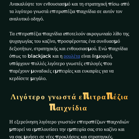
Ανακαλύψτε τον ενθουσιασμό και τη στρατηγική πίσω από
τα λιγότερο γνωστά επιτραπέζια παιχνίδια σε αυτόν τον
αναλυτικό οδηγό.
Τα επιτραπέζια παιχνίδια αποτελούν ακρογωνιαίο λίθο της
ψυχαγωγίας του καζίνο, προσφέροντας ένα συνδυασμό
δεξιοτήτων, στρατηγικής και ενθουσιασμού. Ενώ παιχνίδια
όπως το blackjack και η
ρουλέτα
είναι δημοφιλή,
υπάρχουν πολλές λιγότερο γνωστές επιλογές που
παρέχουν μοναδικές εμπειρίες και ευκαιρίες για να
κερδίσετε μεγάλο.
Λιγότερο γνωστά επιτραπέζια
παιχνίδια
Η εξερεύνηση λιγότερο γνωστών επιτραπέζιων παιχνιδιών
μπορεί να εμπλουτίσει την εμπειρία σας στο καζίνο και
να σας μυήσει σε νέες προκλήσεις και στρατηγικές.