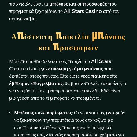
παιχνιδιών, είναι τα
μπόνους και οι προσφορές
που
πραγματικά ξεχωρίζουν το All Stars Casino από τον
ανταγωνισμό.
Απίστευτη ποικιλία μπόνους
και προσφορών
Μία από τις πιο δελεαστικές πτυχές του All Stars
Casino είναι η
γενναιόδωρη γκάμα μπόνους
που
διατίθεται στους παίκτες. Είτε είστε
νέος παίκτης
είτε
έμπειρος επαγγελματίας
, θα βρείτε πολλές ευκαιρίες για
να ενισχύσετε την εμπειρία σας στο παιχνίδι. Εδώ είναι
μια γεύση από το τι μπορείτε να περιμένετε:
Μπόνους καλωσορίσματος
: Οι νέοι παίκτες μπορούν
να ξεκινήσουν την περιπέτειά τους στο καζίνο με
εντυπωσιακά μπόνους που αυξάνουν τις αρχικές
καταθέσεις σας, δίνοντάς σας περισσότερα χρήματα για