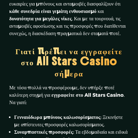
ευκαιρίες για μπόνους και ανταμοιβές διασφαλίζουν ότι
κάθε συνεδρία είναι γεμάτη ενθουσιασμό
και
δυνατότητα για μεγάλες νίκες
. Και με τα τουρνουά, τις
ανταμοιβές αφοσίωσης και τις προσφορές που διατίθενται
συνεχώς, η διασκέδαση πραγματικά δεν σταματά ποτέ.
Γιατί πρέπει να εγγραφείτε
στο All Stars Casino
σήμερα
Με τόσα πολλά να προσφέρουμε, δεν υπήρξε ποτέ
καλύτερη στιγμή για
εγγραφείτε στο All Stars Casino
.
Να γιατί:
Γενναιόδωρα μπόνους καλωσορίσματος
: Ξεκινήστε
με απίστευτες προσφορές καλωσορίσματος.
Συναρπαστικές προσφορές
: Τα εβδομαδιαία και ειδικά